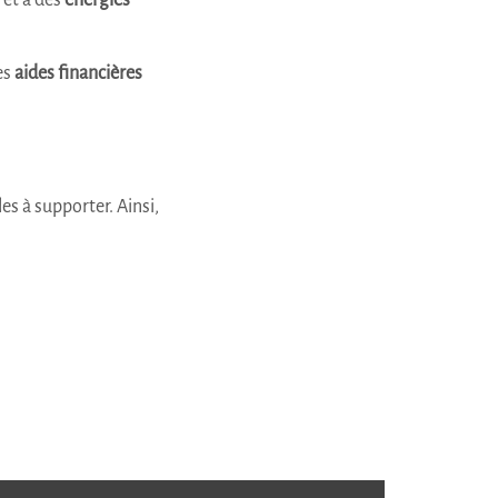
et à des
énergies
es
aides financières
les à supporter. Ainsi,