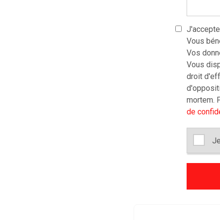
J'accepte
Vous béné
Vos donné
Vous dispo
droit d'ef
d'oppositi
mortem. P
de confide
Je