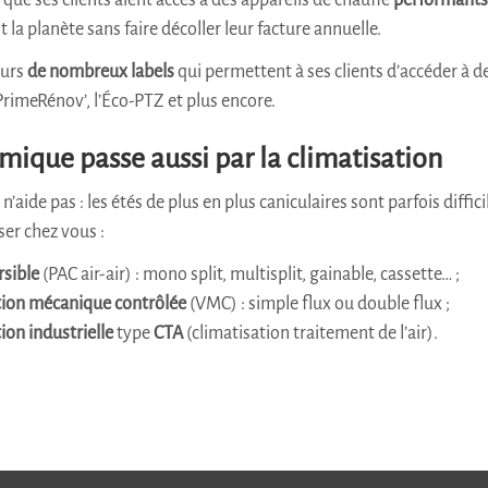
que ses clients aient accès à des appareils de chauffe
performants
t la planète sans faire décoller leur facture annuelle.
eurs
de nombreux labels
qui permettent à ses clients d’accéder à d
PrimeRénov’, l’Éco-PTZ et plus encore.
mique passe aussi par la climatisation
aide pas : les étés de plus en plus caniculaires sont parfois diffici
er chez vous :
rsible
(PAC air-air) : mono split, multisplit, gainable, cassette… ;
tion mécanique contrôlée
(VMC) : simple flux ou double flux ;
ion industrielle
type
CTA
(climatisation traitement de l’air).