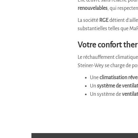
Elle œuvre sans relâche pour 
renouvelables
, qui respecten
La société
RGE
détient d’aill
substantielles telles que Ma
Votre confort ther
Le réchauffement climatique n’
Steiner-Wey se charge de pos
Une
climatisation réve
Un
système de ventila
Un système de
ventilat